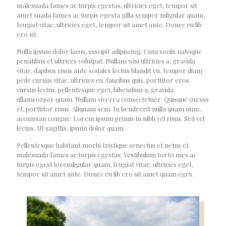
malesuada fames ac turpis egestas, ultricies eget, tempor sit
amet suada fames ac turpis egesta gilla semper mligular quam,
feugiat vitae, ultricies eget, tempor sit amet ante. Donec eu lib
ero sit.
Nulla ipsum dolor lacus, suscipit adipiscing. Cum sociis natoque
penatibus et ultrices volutpat. Nullam wisi ultricies a, gravida
vitae, dapibus risus ante sodales lectus blandit eu, tempor diam
pede cursus vitae, ultricies eu, faucibus quis, porttitor eros
cursus lectus, pellentesque eget, bibendum a, gravida
ullamcorper quam. Nullam viverra consectetuer. Quisque cursus
et, porttitor risus. Aliquam sem. In hendrerit nulla quam nunc,
accumsan congue. Lorem ipsum primis in nibh vel risus. Sed vel
lectus. Ut sagittis, ipsum dolor quam.
Pellentesque habitant morbi tristique senectus et netus et
malesuada fames ac turpis egestas. Vestibulum torto mes ac
turpis egest loremligular quam, feugiat vitae, ultricies eget,
tempor sit amet ante. Donec eu lib ero sit amet quam eges.