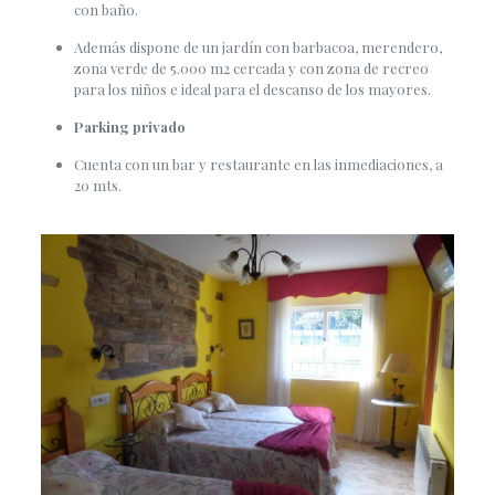
con baño.
Además dispone de un jardín con barbacoa, merendero,
zona verde de 5.000 m2 cercada y con zona de recreo
para los niños e ideal para el descanso de los mayores.
Parking privado
Cuenta con un bar y restaurante en las inmediaciones, a
20 mts.
noviembre 23, 2015
SAM_1240