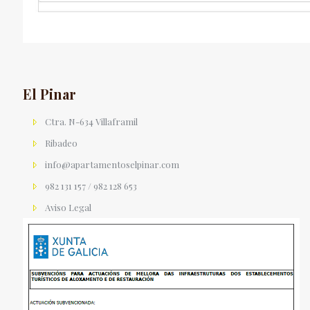
El Pinar
Ctra. N-634 Villaframil
Ribadeo
info@apartamentoselpinar.com
982 131 157 / 982 128 653
Aviso Legal