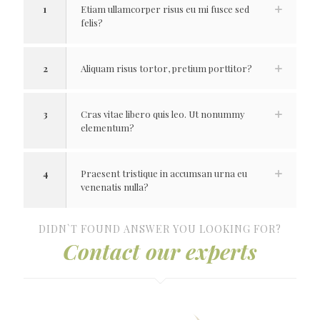
1
Etiam ullamcorper risus eu mi fusce sed
felis?
2
Aliquam risus tortor, pretium porttitor?
3
Cras vitae libero quis leo. Ut nonummy
elementum?
4
Praesent tristique in accumsan urna eu
venenatis nulla?
DIDN`T FOUND ANSWER YOU LOOKING FOR?
Contact our experts